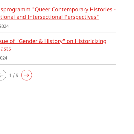
sprogramm "Queer Contemporary Histories -
tional and Intersectional Perspectives"
2024
ue of "Gender & History" on Historicizing
Pasts
2024
1 / 9