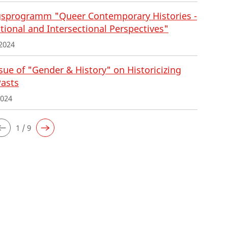
sprogramm "Queer Contemporary Histories -
tional and Intersectional Perspectives"
2024
ue of "Gender & History" on Historicizing
Pasts
2024
1 / 9