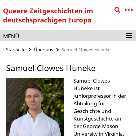
Springe
Service-
Queere Zeitgeschichten im
direkt
Navigation
zu
deutschsprachigen Europa
Inhalt
MENÜ
Startseite
Über uns
Samuel Clowes Huneke
Samuel Clowes Huneke
Samuel Clowes
Huneke ist
Juniorprofessor in der
Abteilung für
Geschichte und
Kunstgeschichte an
der George Mason
University in Virginia.