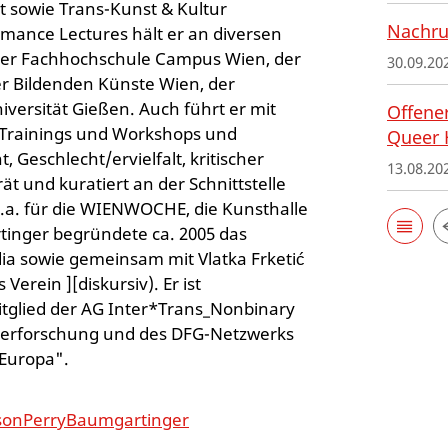
st sowie Trans-Kunst & Kultur
Nachru
rmance Lectures hält er an diversen
, der Fachhochschule Campus Wien, der
30.09.20
er Bildenden Künste Wien, der
iversität Gießen. Auch führt er mit
Offener
, Trainings und Workshops und
Queer 
 Geschlecht/ervielfalt, kritischer
13.08.20
erät und kuratiert an der Schnittstelle
.a. für die WIENWOCHE, die Kunsthalle
inger begründete ca. 2005 das
ia sowie gemeinsam mit Vlatka Frketić
Verein ][diskursiv). Er ist
tglied der AG Inter*Trans_Nonbinary
hterforschung und des DFG-Netzwerks
 Europa".
ssonPerryBaumgartinger