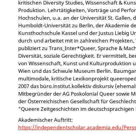
kritischen Diversity Studies, Wissenschaft & Kun
Produktion. Lehrtätigkeiten, Vorträge und Perfo
Hochschulen, u.a. an der Universität St. Gallen
Humboldt-Universität zu Berlin, der Akademie d
Kunsthochschule Kassel und der Justus Liebig Un
durch und arbeitet mit in zahlreichen Projekten
publiziert zu Trans_Inter*Queer, Sprache & Macht,
Diversität, soziale Gerechtigkeit. Er vermittelt, b
von Wissenschaft, Kunst und Kulturproduktion u
Wien und das Schwule Museum Berlin. Baumgart
multimodale, kritische Lexikonprojekt queeroped
2007 das büro.institut.kollektiv diskursiv (ehemals 
Mitbegründer der AG Poskolonial Queer sowie Mi
der Österreichischen Gesellschaft für Geschlec
"Queere Zeitgeschichten im deutschsprachigen
Akademischer Auftritt:
https://independentscholar.academia.edu/Per