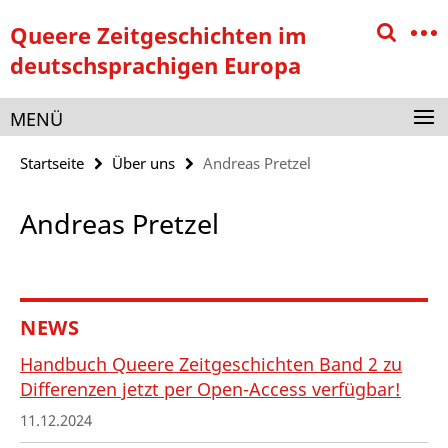
Springe
Service-
Queere Zeitgeschichten im
direkt
Navigation
zu
deutschsprachigen Europa
Inhalt
MENÜ
Startseite
Über uns
Andreas Pretzel
Andreas Pretzel
NEWS
Handbuch Queere Zeitgeschichten Band 2 zu
Differenzen jetzt per Open-Access verfügbar!
11.12.2024