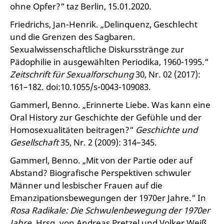
ohne Opfer?“ taz Berlin, 15.01.2020.
Friedrichs, Jan-Henrik. „Delinquenz, Geschlecht
und die Grenzen des Sagbaren.
Sexualwissenschaftliche Diskursstränge zur
Pädophilie in ausgewählten Periodika, 1960-1995.“
Zeitschrift für Sexualforschung
30, Nr. 02 (2017):
161–182. doi:10.1055/s-0043-109083.
Gammerl, Benno. „Erinnerte Liebe. Was kann eine
Oral History zur Geschichte der Gefühle und der
Homosexualitäten beitragen?“
Geschichte und
Gesellschaft
35, Nr. 2 (2009): 314–345.
Gammerl, Benno. „Mit von der Partie oder auf
Abstand? Biografische Perspektiven schwuler
Männer und lesbischer Frauen auf die
Emanzipationsbewegungen der 1970er Jahre.“ In
Rosa Radikale: Die Schwulenbewegung der 1970er
Jahre
. Hrsg. von Andreas Pretzel und Volker Weiß,