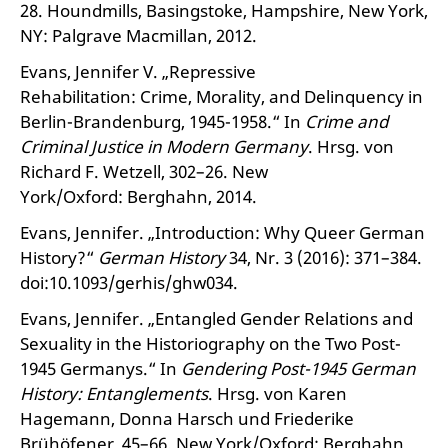
28. Houndmills, Basingstoke, Hampshire, New York,
NY: Palgrave Macmillan, 2012.
Evans, Jennifer V. „Repressive
Rehabilitation: Crime, Morality, and Delinquency in
Berlin-Brandenburg, 1945-1958.“ In
Crime and
Criminal Justice in Modern Germany
. Hrsg. von
Richard F. Wetzell, 302–26. New
York/Oxford: Berghahn, 2014.
Evans, Jennifer. „Introduction: Why Queer German
History?“
German History
34, Nr. 3 (2016): 371–384.
doi:10.1093/gerhis/ghw034.
Evans, Jennifer. „Entangled Gender Relations and
Sexuality in the Historiography on the Two Post-
1945 Germanys.“ In
Gendering Post-1945 German
History: Entanglements
. Hrsg. von Karen
Hagemann, Donna Harsch und Friederike
Brühöfener, 45–66. New York/Oxford: Berghahn,