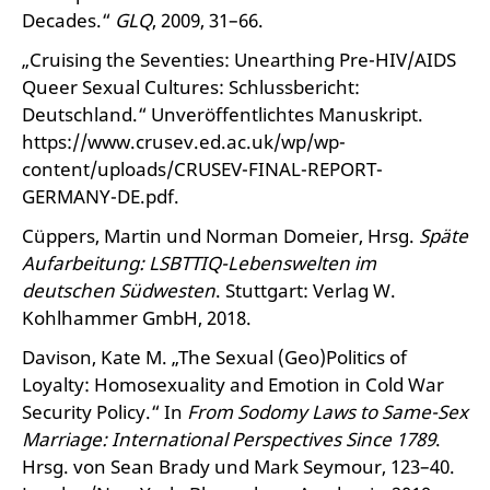
Decades.“
GLQ
, 2009, 31–66.
„Cruising the Seventies: Unearthing Pre-HIV/AIDS
Queer Sexual Cultures: Schlussbericht:
Deutschland.“ Unveröffentlichtes Manuskript.
https://www.crusev.ed.ac.uk/wp/wp-
content/uploads/CRUSEV-FINAL-REPORT-
GERMANY-DE.pdf.
Cüppers, Martin und Norman Domeier, Hrsg.
Späte
Aufarbeitung: LSBTTIQ-Lebenswelten im
deutschen Südwesten
. Stuttgart: Verlag W.
Kohlhammer GmbH, 2018.
Davison, Kate M. „The Sexual (Geo)Politics of
Loyalty: Homosexuality and Emotion in Cold War
Security Policy.“ In
From Sodomy Laws to Same-Sex
Marriage: International Perspectives Since 1789
.
Hrsg. von Sean Brady und Mark Seymour, 123–40.