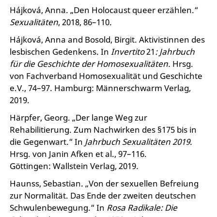
Hájková, Anna. „Den Holocaust queer erzählen.“
Sexualitäten
, 2018, 86–110.
Hájková, Anna and Bosold, Birgit. Aktivistinnen des
lesbischen Gedenkens. In
Invertito
21
: Jahrbuch
für die Geschichte der Homosexualitäten.
Hrsg.
von Fachverband Homosexualität und Geschichte
e.V., 74–97. Hamburg: Männerschwarm Verlag,
2019.
Härpfer, Georg. „Der lange Weg zur
Rehabilitierung. Zum Nachwirken des §175 bis in
die Gegenwart.“ In
Jahrbuch Sexualitäten 2019
.
Hrsg. von Janin Afken et al., 97–116.
Göttingen: Wallstein Verlag, 2019.
Haunss, Sebastian. „Von der sexuellen Befreiung
zur Normalität. Das Ende der zweiten deutschen
Schwulenbewegung.“ In
Rosa Radikale: Die