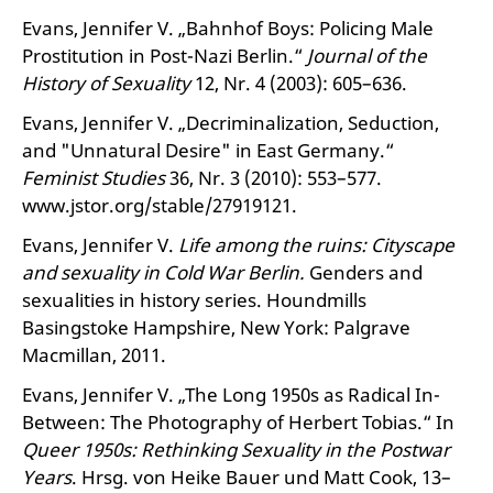
Evans, Jennifer V. „Bahnhof Boys: Policing Male
Prostitution in Post-Nazi Berlin.“
Journal of the
History of Sexuality
12, Nr. 4 (2003): 605–636.
Evans, Jennifer V. „Decriminalization, Seduction,
and "Unnatural Desire" in East Germany.“
Feminist Studies
36, Nr. 3 (2010): 553–577.
www.jstor.org/stable/27919121.
Evans, Jennifer V.
Life among the ruins: Cityscape
and sexuality in Cold War Berlin.
Genders and
sexualities in history series. Houndmills
Basingstoke Hampshire, New York: Palgrave
Macmillan, 2011.
Evans, Jennifer V. „The Long 1950s as Radical In-
Between: The Photography of Herbert Tobias.“ In
Queer 1950s: Rethinking Sexuality in the Postwar
Years
. Hrsg. von Heike Bauer und Matt Cook, 13–