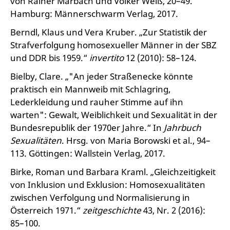
von Rainer Marbach und Volker Weiß, 20–49.
Hamburg: Männerschwarm Verlag, 2017.
Berndl, Klaus und Vera Kruber. „Zur Statistik der
Strafverfolgung homosexueller Männer in der SBZ
und DDR bis 1959.“
invertito
12 (2010): 58–124.
Bielby, Clare. „"An jeder Straßenecke könnte
praktisch ein Mannweib mit Schlagring,
Lederkleidung und rauher Stimme auf ihn
warten": Gewalt, Weiblichkeit und Sexualität in der
Bundesrepublik der 1970er Jahre.“ In
Jahrbuch
Sexualitäten
. Hrsg. von Maria Borowski et al., 94–
113. Göttingen: Wallstein Verlag, 2017.
Birke, Roman und Barbara Kraml. „Gleichzeitigkeit
von Inklusion und Exklusion: Homosexualitäten
zwischen Verfolgung und Normalisierung in
Österreich 1971.“
zeitgeschichte
43, Nr. 2 (2016):
85–100.