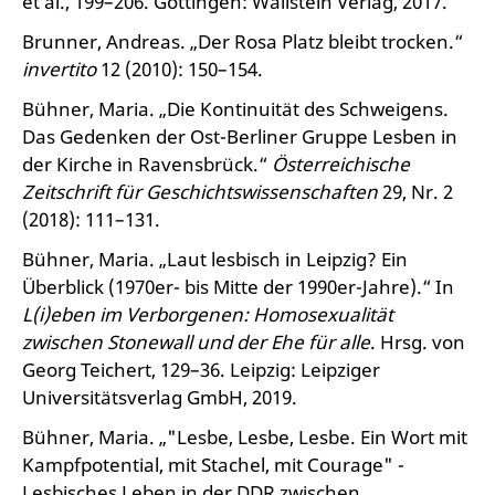
et al., 199–206. Göttingen: Wallstein Verlag, 2017.
Brunner, Andreas. „Der Rosa Platz bleibt trocken.“
invertito
12 (2010): 150–154.
Bühner, Maria. „Die Kontinuität des Schweigens.
Das Gedenken der Ost-Berliner Gruppe Lesben in
der Kirche in Ravensbrück.“
Österreichische
Zeitschrift für Geschichtswissenschaften
29, Nr. 2
(2018): 111–131.
Bühner, Maria. „Laut lesbisch in Leipzig? Ein
Überblick (1970er- bis Mitte der 1990er-Jahre).“ In
L(i)eben im Verborgenen: Homosexualität
zwischen Stonewall und der Ehe für alle
. Hrsg. von
Georg Teichert, 129–36. Leipzig: Leipziger
Universitätsverlag GmbH, 2019.
Bühner, Maria. „"Lesbe, Lesbe, Lesbe. Ein Wort mit
Kampfpotential, mit Stachel, mit Courage" -
Lesbisches Leben in der DDR zwischen