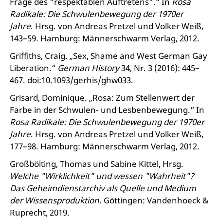
Frage des "respektablen Auftretens".“ In
Rosa
Radikale: Die Schwulenbewegung der 1970er
Jahre
. Hrsg. von Andreas Pretzel und Volker Weiß,
143–59. Hamburg: Männerschwarm Verlag, 2012.
Griffiths, Craig. „Sex, Shame and West German Gay
Liberation.“
German History
34, Nr. 3 (2016): 445–
467. doi:10.1093/gerhis/ghw033.
Grisard, Dominique. „Rosa: Zum Stellenwert der
Farbe in der Schwulen- und Lesbenbewegung.“ In
Rosa Radikale: Die Schwulenbewegung der 1970er
Jahre
. Hrsg. von Andreas Pretzel und Volker Weiß,
177–98. Hamburg: Männerschwarm Verlag, 2012.
Großbölting, Thomas und Sabine Kittel, Hrsg.
Welche "Wirklichkeit" und wessen "Wahrheit"?
Das Geheimdienstarchiv als Quelle und Medium
der Wissensproduktion
. Göttingen: Vandenhoeck &
Ruprecht, 2019.