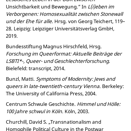
Unsichtbarkeit und Bewegung.“ In
L(i)eben im
Verborgenen: Homosexualität zwischen Stonewall
und der Ehe für alle
. Hrsg. von Georg Teichert, 119–
28. Leipzig: Leipziger Universitätsverlag GmbH,
2019.
Bundesstiftung Magnus Hirschfeld, Hrsg.
Forschung im Queerformat: Aktuelle Beiträge der
LSBTI*-, Queer- und Geschlechterforschung
.
Bielefeld: transcript, 2014.
Bunzl, Matti.
Symptoms of Modernity: Jews and
queers in late-twentieth-century Vienna
. Berkeley:
The University of California Press, 2004.
Centrum Schwule Geschichte.
Himmel und Hölle:
100 Jahre schwul in Köln
. Köln, 2003.
Churchill, David S. „Transnationalism and
Homophile Political Culture in the Postwar