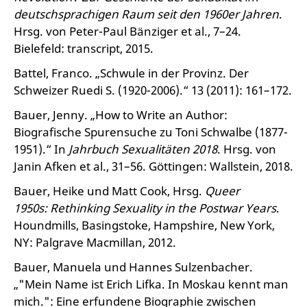
deutschsprachigen Raum seit den 1960er Jahren
.
Hrsg. von Peter-Paul Bänziger et al., 7–24.
Bielefeld: transcript, 2015.
Battel, Franco. „Schwule in der Provinz. Der
Schweizer Ruedi S. (1920-2006).“ 13 (2011): 161–172.
Bauer, Jenny. „How to Write an Author:
Biografische Spurensuche zu Toni Schwalbe (1877-
1951).“ In
Jahrbuch Sexualitäten 2018
. Hrsg. von
Janin Afken et al., 31–56. Göttingen: Wallstein, 2018.
Bauer, Heike und Matt Cook, Hrsg.
Queer
1950s: Rethinking Sexuality in the Postwar Years
.
Houndmills, Basingstoke, Hampshire, New York,
NY: Palgrave Macmillan, 2012.
Bauer, Manuela und Hannes Sulzenbacher.
„"Mein Name ist Erich Lifka. In Moskau kennt man
mich.": Eine erfundene Biographie zwischen