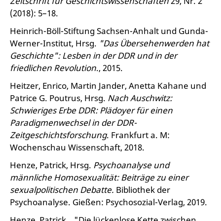
Zeitschrift für Geschichtswissenschaften
29, Nr. 2
(2018): 5–18.
Heinrich-Böll-Stiftung Sachsen-Anhalt und Gunda-
Werner-Institut, Hrsg.
"Das Übersehenwerden hat
Geschichte": Lesben in der DDR und in der
friedlichen Revolution
., 2015.
Heitzer, Enrico, Martin Jander, Anetta Kahane und
Patrice G. Poutrus, Hrsg.
Nach Auschwitz:
Schwieriges Erbe DDR: Plädoyer für einen
Paradigmenwechsel in der DDR-
Zeitgeschichtsforschung
. Frankfurt a. M:
Wochenschau Wissenschaft, 2018.
Henze, Patrick, Hrsg.
Psychoanalyse und
männliche Homosexualität: Beiträge zu einer
sexualpolitischen Debatte.
Bibliothek der
Psychoanalyse. Gießen: Psychosozial-Verlag, 2019.
Henze, Patrick. „"Die lückenlose Kette zwischen