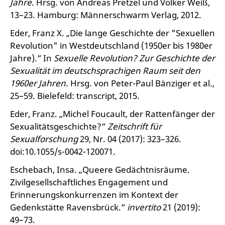
Jahre
. Hrsg. von Andreas Pretzel und Volker Weiß,
13–23. Hamburg: Männerschwarm Verlag, 2012.
Eder, Franz X. „Die lange Geschichte der "Sexuellen
Revolution" in Westdeutschland (1950er bis 1980er
Jahre).“ In
Sexuelle Revolution? Zur Geschichte der
Sexualität im deutschsprachigen Raum seit den
1960er Jahren
. Hrsg. von Peter-Paul Bänziger et al.,
25–59. Bielefeld: transcript, 2015.
Eder, Franz. „Michel Foucault, der Rattenfänger der
Sexualitätsgeschichte?“
Zeitschrift für
Sexualforschung
29, Nr. 04 (2017): 323–326.
doi:10.1055/s-0042-120071.
Eschebach, Insa. „Queere Gedächtnisräume.
Zivilgesellschaftliches Engagement und
Erinnerungskonkurrenzen im Kontext der
Gedenkstätte Ravensbrück.“
invertito
21 (2019):
49–73.