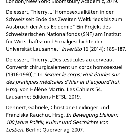
London/New York: Bloomsbury Academic, 2019.
Delessert, Thierry. „"Homosexualitäten in der
Schweiz seit Ende des Zweiten Weltkriegs bis zum
Ausbruch der Aids-Epidemie" Ein Projekt des
Schweizerischen Nationalfonds (SNF) am Institut
für Wirtschafts- und Sozialgeschichte der
Universität Lausanne.“
invertito
16 (2014): 185–187.
Delessert, Thierry. „Des testicules au cerveau.
Convertir chirurgicalement un corps homosexuel
(1916-1960).“ In
Sexuer le corps: Huit études sur
des pratiques médicales d'hier et d'aujourd'hui
.
Hrsg. von Hélène Martin. Les Cahiers 54.
Lausanne: Editions HETSL, 2019.
Dennert, Gabriele, Christiane Leidinger und
Franziska Rauchut, Hrsg.
In Bewegung bleiben:
100 Jahre Politik, Kultur und Geschichte von
Lesben
. Berlin: Querverlag, 2007.